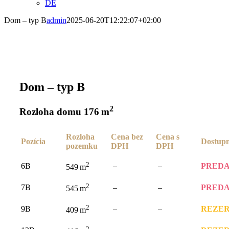
DE
Dom – typ B
admin
2025-06-20T12:22:07+02:00
Dom – typ B
2
Rozloha domu 176 m
Rozloha
Cena bez
Cena s
Pozícia
Dostup
pozemku
DPH
DPH
2
6B
–
–
PRED
549 m
2
7B
–
–
PRED
545 m
2
9B
–
–
REZE
409 m
2