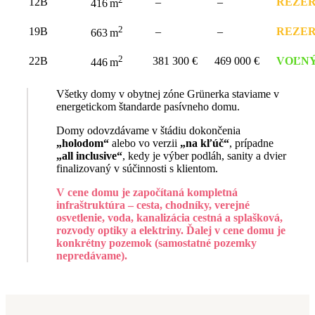
12B
–
–
REZE
416 m
2
19B
–
–
REZE
663 m
2
22B
381 300 €
469 000 €
VOĽN
446 m
Všetky domy v obytnej zóne Grünerka staviame v
energetickom štandarde pasívneho domu.
Domy odovzdávame v štádiu dokončenia
„holodom“
alebo vo verzii
„na kľúč“
, prípadne
„all inclusive“
, kedy je výber podláh, sanity a dvier
finalizovaný v súčinnosti s klientom.
V cene domu je započítaná kompletná
infraštruktúra – cesta, chodníky, verejné
osvetlenie, voda, kanalizácia cestná a splašková,
rozvody optiky a elektriny. Ďalej v cene domu je
konkrétny pozemok (samostatné pozemky
nepredávame).