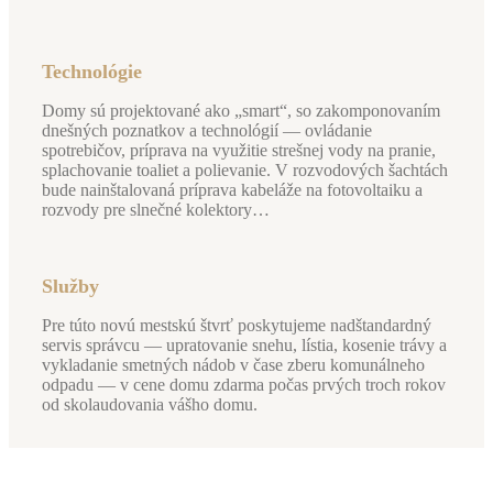
Technológie
Domy sú projektované ako „smart“, so zakomponovaním
dnešných poznatkov a technológií — ovládanie
spotrebičov, príprava na využitie strešnej vody na pranie,
splachovanie toaliet a polievanie. V rozvodových šachtách
bude nainštalovaná príprava kabeláže na fotovoltaiku a
rozvody pre slnečné kolektory…
Služby
Pre túto novú mestskú štvrť poskytujeme nadštandardný
servis správcu — upratovanie snehu, lístia, kosenie trávy a
vykladanie smetných nádob v čase zberu komunálneho
odpadu ­— v cene domu zdarma počas prvých troch rokov
od skolaudovania vášho domu.