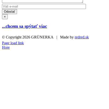
×
...chcem sa spýtať viac
© Copyright
2026 GRÜNERKA | Made by
redred.sk
Page load link
+421 907 211 022
E-MAIL
Hore